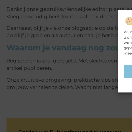
Dankzij onze gebruiksvriendelijke editor plaats j
Voeg eenvoudig beeldmateriaal en video’s toe om j
Daarnaast blijf je via onze blogsectie op de hoogt
Wij 
Zo blijf je groeien als auteur en haal je het beste 
u on
word
Waarom je vandaag nog zou m
gepe
meer
Registreren is snel geregeld. Met slechts een paa
artikel publiceren.
Onze intuïtieve omgeving, praktische tips en bred
om jouw verhalen te delen. Wacht niet langer – me