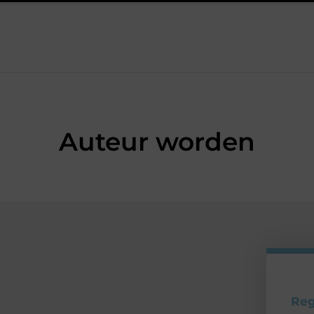
n werkschakelaar onmisbaar is bij veel technische installaties
Auteur worden
Reg