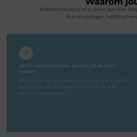
Waarom jou
Rubiverfenwand.nl is méér dan een blog
hun ervaringen, inzichten e
Word contentmaker en laat jouw stem
horen!
Wil je jouw verhalen delen met een groter publiek?
Meld je dan aan bij Rubiverfenwand.nl en start
direct met publiceren.