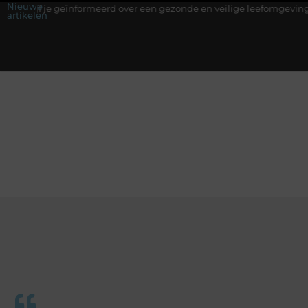
Nieuwe
geïnformeerd over een gezonde en veilige leefomgeving
Waarom ee
artikelen