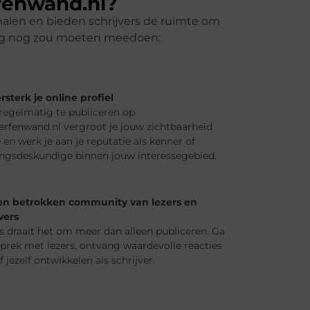
fenwand.nl?
halen en bieden schrijvers de ruimte om
daag nog zou moeten meedoen:
rsterk je online profiel
regelmatig te publiceren op
erfenwand.nl vergroot je jouw zichtbaarheid
 en werk je aan je reputatie als kenner of
ingsdeskundige binnen jouw interessegebied.
en betrokken community van lezers en
vers
ns draait het om meer dan alleen publiceren. Ga
sprek met lezers, ontvang waardevolle reacties
jf jezelf ontwikkelen als schrijver.