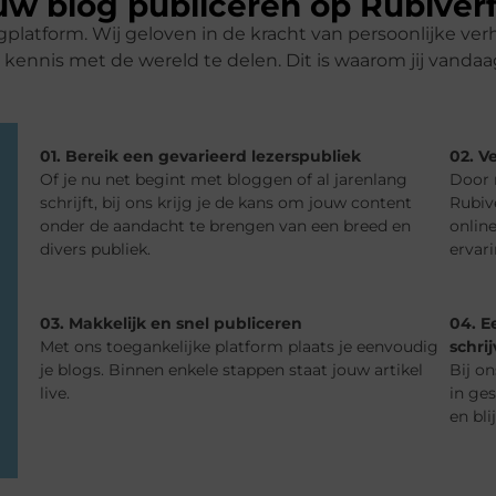
w blog publiceren op Rubiver
platform. Wij geloven in de kracht van persoonlijke ver
n kennis met de wereld te delen. Dit is waarom jij van
01. Bereik een gevarieerd lezerspubliek
02. Ve
Of je nu net begint met bloggen of al jarenlang
Door 
schrijft, bij ons krijg je de kans om jouw content
Rubiv
onder de aandacht te brengen van een breed en
online
divers publiek.
ervar
03. Makkelijk en snel publiceren
04. E
Met ons toegankelijke platform plaats je eenvoudig
schrij
je blogs. Binnen enkele stappen staat jouw artikel
Bij o
live.
in ge
en bli