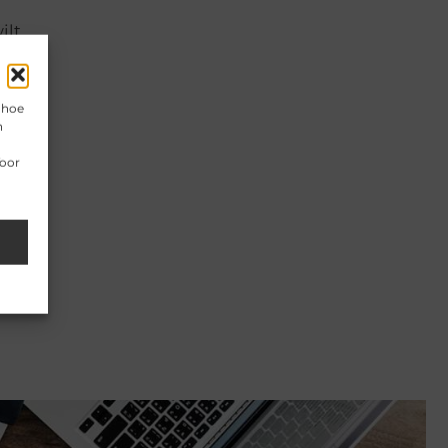
lt.
s.
 hoe
n
Voor
 plek