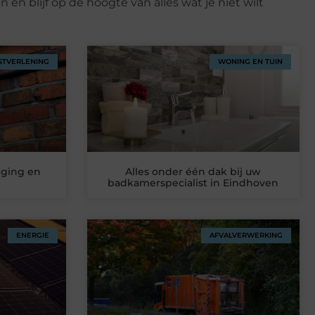
n blijf op de hoogte van alles wat je niet wilt
STVERLENING
WONING EN TUIN
liging en
Alles onder één dak bij uw
badkamerspecialist in Eindhoven
ENERGIE
AFVALVERWERKING