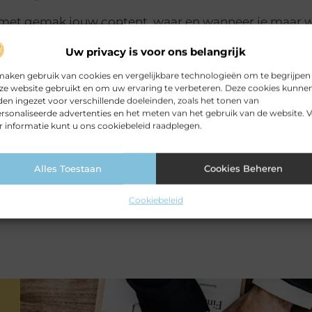
e met gemak jouw content, waar en wanneer je maar wi
e verhaal tot leven te brengen.
Uw privacy is voor ons belangrijk
e van de nieuwste ontwikkelingen, trends en schrijftip
maken gebruik van cookies en vergelijkbare technologieën om te begrijpen
uit jouw blogavontuur.
ze website gebruikt en om uw ervaring te verbeteren. Deze cookies kunne
en ingezet voor verschillende doeleinden, zoals het tonen van
oeten aanmelden
rsonaliseerde advertenties en het meten van het gebruik van de website. 
 informatie kunt u ons cookiebeleid raadplegen.
r gegevens kun je meteen aan de slag en jouw eerste
Alles Toestaan
Cookies Beheren
e lezersbasis maken Rubiverfenwand.nl tot de ideale
Cookiebeleid
ld je aan en laat jouw unieke stem horen!