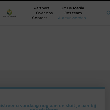
Praktische aandachtspunten bij het kiezen van een aannemer in B
Partners
Uit De Media
Over ons
Ons team
Contact
Auteur worden
istreer u vandaag nog aan en sluit je aan bij
ons platform