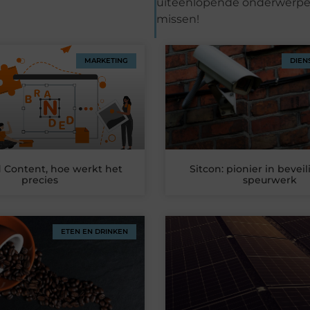
uiteenlopende onderwerpen e
missen!
MARKETING
DIEN
 Content, hoe werkt het
Sitcon: pionier in bevei
precies
speurwerk
ETEN EN DRINKEN