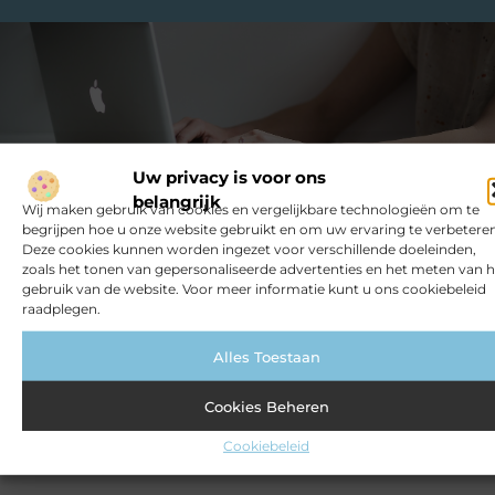
Uw privacy is voor ons
belangrijk
Wij maken gebruik van cookies en vergelijkbare technologieën om te
begrijpen hoe u onze website gebruikt en om uw ervaring te verbeteren
Deze cookies kunnen worden ingezet voor verschillende doeleinden,
zoals het tonen van gepersonaliseerde advertenties en het meten van h
gebruik van de website. Voor meer informatie kunt u ons cookiebeleid
raadplegen.
Had je deze
artikelen al gelezen?
Alles Toestaan
Duik in de boeiende en verrassende verhalen
Cookies Beheren
die we voor je hebben en mis niets. Verken
uiteenlopende onderwerpen en blijf altijd op
Cookiebeleid
de hoogte!