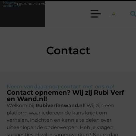
Nieuwe
gezonde en veilige leefomgeving
Waarom een werkschakelaar onmisbaar 
artikelen
Contact
Neem vandaag nog contact met ons op!
Contact opnemen? Wij zij Rubi Verf
en Wand.nl!
Welkom bij
Rubiverfenwand.nl
! Wij zijn een
platform waar iedereen de kans krijgt om
verhalen, inzichten en kennis te delen over
uiteenlopende onderwerpen. Heb je vragen,
suggesties of wil je samenwerken? Neem dan