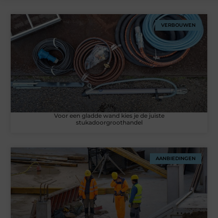
VERBOUWEN
Voor een gladde wand kies je de juiste
stukadoorgroothandel
AANBIEDINGEN