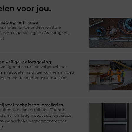
elen voor jou.
ukadoorgroothandel
erf, maar bij de ondergrond die
ks een strakke, egale afwerking wil,
dat
 en veilige leefomgeving
veiligheid en milieu volgen elkaar
s en actuele inzichten kunnen invloed
ecten en de openbare ruimte. Voor
 veel technische installaties
maken van een installatie. Daarom
ar regelmatig inspecties, reparaties
 werkschakelaar zorgt ervoor dat
ke