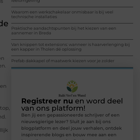
leefomgeving
is
Waarom een werkschakelaar onmisbaar is bij veel
technische installaties
de
Praktische aandachtspunten bij het kiezen van een
aannemer in Breda
Van knippen tot extensions: wanneer is haarverlenging bij
een kapper in Tholen dé oplossing
en
Prefab dakkapel of maatwerk kiezen voor je zolder
en.
nen
Registreer nu
en word deel
van ons platform!
top,
Ben jij een gepassioneerde schrijver of een
nd.
nieuwsgierige lezer? Sluit je aan bij ons
blogplatform en deel jouw verhalen, ontdek
lijk
inspirerende blogs en bouw mee aan een