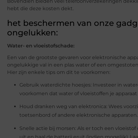
Bovendien bieden veel telefoonverzekeringen dekking
hebt die deze kosten dekt.
het beschermen van onze gadg
ongelukken:
Water- en vloeistofschade:
Een van de grootste gevaren voor elektronische appa
ongelukkige val in een plas water of een omgestoten 
Hier zijn enkele tips om dit te voorkomen:
Gebruik waterdichte hoesjes: Investeer in wate
voorkomen dat water of vloeistoffen je apparaa
Houd dranken weg van elektronica: Wees voorzich
toetsenbord of andere elektronische apparaten.
Snelle actie bij morsen: Als er toch een vloeist
uit en haal de batterij eruit (indien mogelijk). 