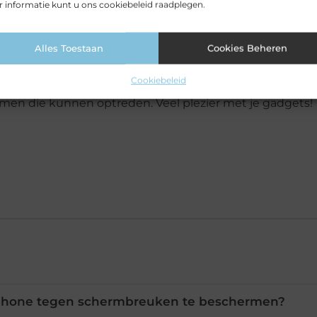
 informatie kunt u ons cookiebeleid raadplegen.
en altijd in de gaten en let extra op in drukke of
men.
Alles Toestaan
Cookies Beheren
de gevaren van gadgetongelukken minimaliseren en je
Cookiebeleid
den. Vergeet niet om je polissen te herzien en ervoor t
emen die kunnen optreden. Veel plezier met je gadgets!
tphone tegen schermbreuken te beschermen?