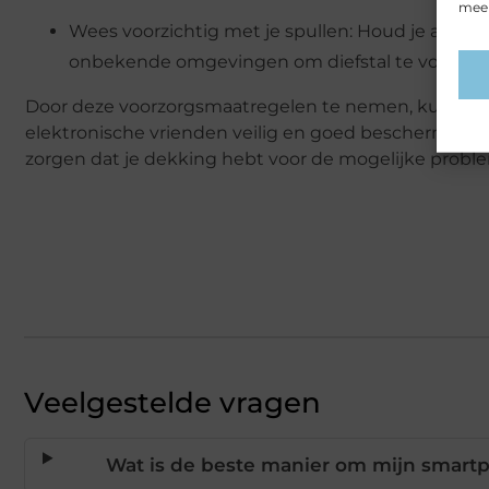
meer
Wees voorzichtig met je spullen: Houd je apparat
onbekende omgevingen om diefstal te voorko
Door deze voorzorgsmaatregelen te nemen, kun je 
elektronische vrienden veilig en goed beschermd hou
zorgen dat je dekking hebt voor de mogelijke probl
Veelgestelde vragen
Wat is de beste manier om mijn smar