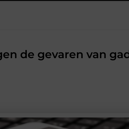
kschakelaar onmisbaar is bij veel technische installaties
Prak
en de gevaren van ga
AANBIEDINGEN