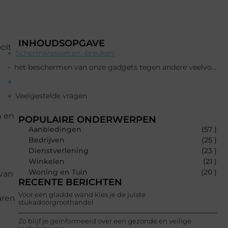
INHOUDSOPGAVE
oit
Schermkrassen en -breuken
het beschermen van onze gadgets tegen andere veelvoorkomende ongelukken:
Veelgestelde vragen
n en
POPULAIRE ONDERWERPEN
Aanbiedingen
(57 )
Bedrijven
(25 )
Dienstverlening
(23 )
Winkelen
(21 )
Woning en Tuin
(20 )
 van
RECENTE BERICHTEN
t
Voor een gladde wand kies je de juiste
aren
stukadoorgroothandel
Zo blijf je geïnformeerd over een gezonde en veilige