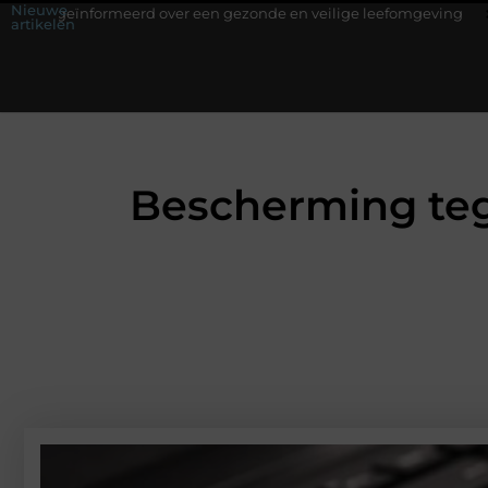
Nieuwe
rmeerd over een gezonde en veilige leefomgeving
Waarom een wer
artikelen
Bescherming teg