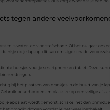
 voor schermreparaties, dus zorg ervoor dat je een pol
ets tegen andere veelvoorkomen
raten is water- en vloeistofschade. Of het nu gaat om e
drankje op je laptop, dit kan ernstige schade veroorzak
rdichte hoesjes voor je smartphone en tablet. Deze kun
t binnendringen.
tig bij het plaatsen van drankjes in de buurt van je lap
 Gebruik bekerhouders en plaats ze op een veilige afsta
of op je apparaat wordt gemorst, schakel het dan onmiddel
Laat het grondig drogen voordat je het weer inschakelt.