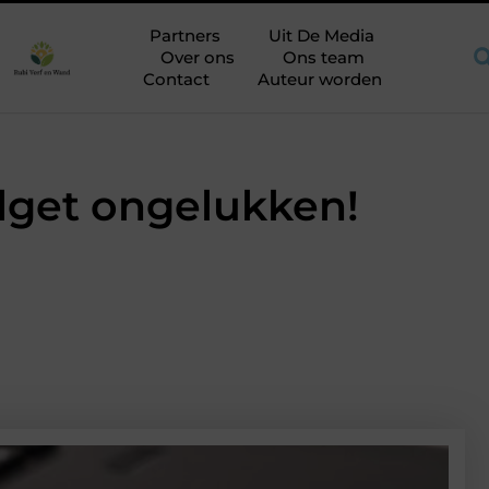
tische aandachtspunten bij het kiezen van een aannemer in Breda
Partners
Uit De Media
Over ons
Ons team
Contact
Auteur worden
dget ongelukken!