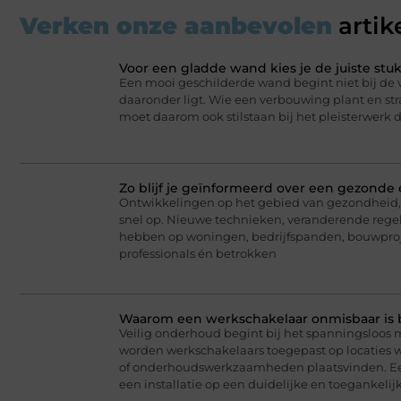
Verken onze aanbevolen
artik
Voor een gladde wand kies je de juiste st
Een mooi geschilderde wand begint niet bij de v
daaronder ligt. Wie een verbouwing plant en stra
moet daarom ook stilstaan bij het pleisterwerk 
Zo blijf je geïnformeerd over een gezonde
Ontwikkelingen op het gebied van gezondheid, 
snel op. Nieuwe technieken, veranderende regel
hebben op woningen, bedrijfspanden, bouwproj
professionals én betrokken
Waarom een werkschakelaar onmisbaar is bij
Veilig onderhoud begint bij het spanningsloos 
worden werkschakelaars toegepast op locaties wa
of onderhoudswerkzaamheden plaatsvinden. Een
een installatie op een duidelijke en toegankelij