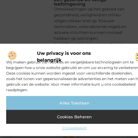
leefomgeving
Ontwikkelingen op het gebied van
gezondheid, veiligheid en milieu
volgen elkaar snel op. Nieuwe
technieken, veranderende regels en
actuele inzichten kunnen invloed
hebben op woningen,
bedrijfspanden, bouwprojecten en
de openbare ruimte. Voor
Uw privacy is voor ons
professionals én betrokken
belangrijk
Wij maken gebruik van cookies en vergelijkbare technologieën om te
begrijpen hoe u onze website gebruikt en om uw ervaring te verbeteren
Deze cookies kunnen worden ingezet voor verschillende doeleinden,
zoals het tonen van gepersonaliseerde advertenties en het meten van h
gebruik van de website. Voor meer informatie kunt u ons cookiebeleid
raadplegen.
Alles Toestaan
Cookies Beheren
Cookiebeleid