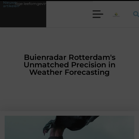
Nieuwe
ng
Waarom een werkschakelaar onmisbaar is bij veel technische instal
artikelen
Buienradar Rotterdam's
Unmatched Precision in
Weather Forecasting
AANBIEDINGEN