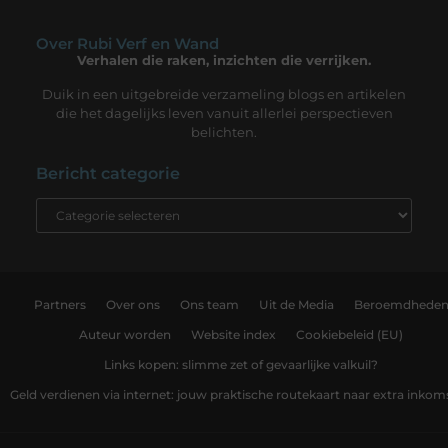
Over Rubi Verf en Wand
Verhalen die raken, inzichten die verrijken.
Duik in een uitgebreide verzameling blogs en artikelen
die het dagelijks leven vanuit allerlei perspectieven
belichten.
Bericht categorie
Partners
Over ons
Ons team
Uit de Media
Beroemdhede
Auteur worden
Website index
Cookiebeleid (EU)
Links kopen: slimme zet of gevaarlijke valkuil?
Geld verdienen via internet: jouw praktische routekaart naar extra inkom