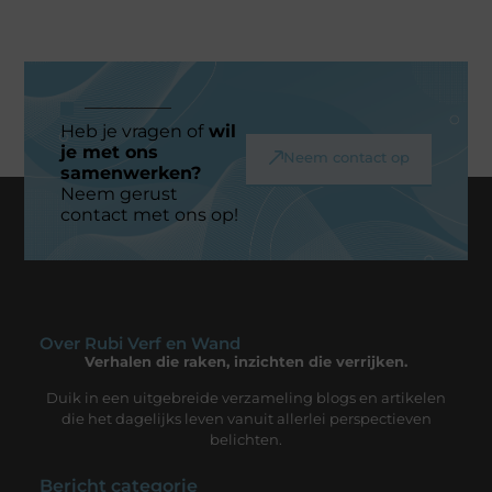
Heb je vragen of
wil
je met ons
Neem contact op
samenwerken?
Neem gerust
contact met ons op!
Over Rubi Verf en Wand
Verhalen die raken, inzichten die verrijken.
Duik in een uitgebreide verzameling blogs en artikelen
die het dagelijks leven vanuit allerlei perspectieven
belichten.
Bericht categorie