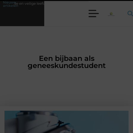
Nieuwe
leefomgeving
Waarom een werkschakelaar onmisbaar is bij veel technis
artikelen
Een bijbaan als
geneeskundestudent
AANBIEDINGEN