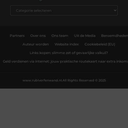
Partners
Over ons
Ons team
Uit de Media
Beroemdhede
Auteur worden
Website index
Cookiebeleid (EU)
Links kopen: slimme zet of gevaarlijke valkuil?
Geld verdienen via internet: jouw praktische routekaart naar extra inkom
www.rubiverfenwand.nl.
All Rights Reserved © 2025