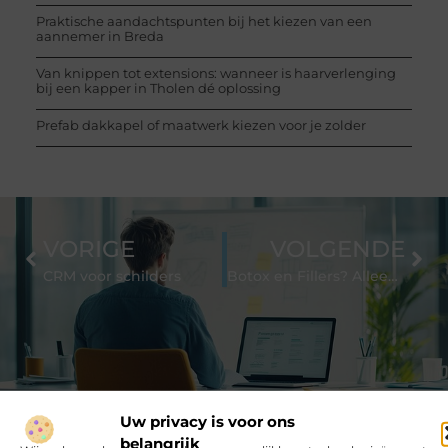
Praktische aandachtspunten bij het kiezen van een
aannemer in Breda
Van knippen tot extensions: wanneer is haarverlenging
bij een kapper in Tholen dé oplossing
Prefab dakkapel of maatwerk kiezen voor je zolder
VORIGE
VOLGENDE
CRM voor schilders
Botox en Fillers? Alleen door gecertificeerde arts
Uw privacy is voor ons
belangrijk