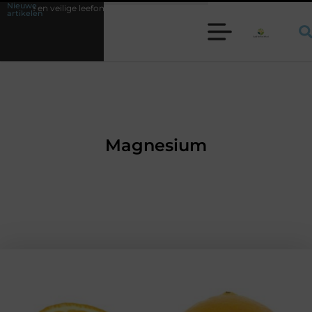
Nieuwe
efomgeving
Waarom een werkschakelaar onmisbaar is bij veel technische
artikelen
Magnesium
AANBIEDINGEN