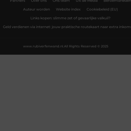
Partners
Over ons
Ons team
Uit de Media
Beroemdhede
Auteur worden
Website index
Cookiebeleid (EU)
Links kopen: slimme zet of gevaarlijke valkuil?
Geld verdienen via internet: jouw praktische routekaart naar extra inkom
www.rubiverfenwand.nl.
All Rights Reserved © 2025