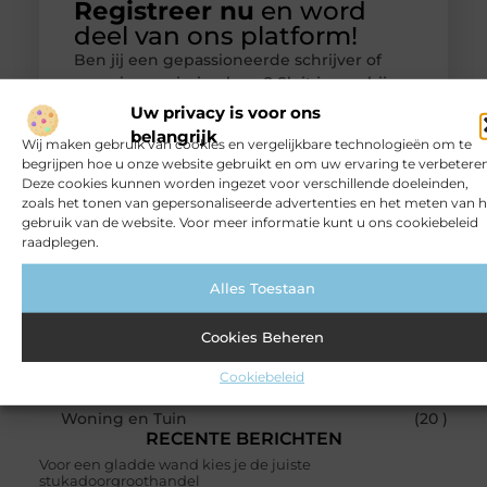
Registreer nu
en word
deel van ons platform!
Ben jij een gepassioneerde schrijver of
een nieuwsgierige lezer? Sluit je aan bij
ons blogplatform en deel jouw verhalen,
Uw privacy is voor ons
ontdek inspirerende blogs en bouw mee
belangrijk
Wij maken gebruik van cookies en vergelijkbare technologieën om te
aan een levendige community. Registreer
begrijpen hoe u onze website gebruikt en om uw ervaring te verbeteren
vandaag nog en begin met bloggen.
Deze cookies kunnen worden ingezet voor verschillende doeleinden,
zoals het tonen van gepersonaliseerde advertenties en het meten van h
gebruik van de website. Voor meer informatie kunt u ons cookiebeleid
Registreer nu!
raadplegen.
Alles Toestaan
POPULAIRE ONDERWERPEN
Aanbiedingen
(57 )
Cookies Beheren
Bedrijven
(25 )
Dienstverlening
(23 )
Cookiebeleid
Winkelen
(21 )
Woning en Tuin
(20 )
RECENTE BERICHTEN
Voor een gladde wand kies je de juiste
stukadoorgroothandel