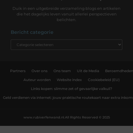
Duik in een uitgebreide verzameling blogs en artikelen
die het dagelijks leven vanuit allerlei perspectieven
belichten.
Bericht categorie
Partners
Over ons
Ons team
Uit de Media
Beroemdhede
Auteur worden
Website index
Cookiebeleid (EU)
Links kopen: slimme zet of gevaarlijke valkuil?
Geld verdienen via internet: jouw praktische routekaart naar extra inkom
www.rubiverfenwand.nl.
All Rights Reserved © 2025