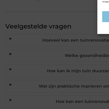
meer
Veelgestelde vragen
Hoeveel kan een tuinrenovati
Welke gezondheidsv
Hoe kan ik mijn tuin duurza
Wat zijn praktische manieren om
Hoe kan een tuinrenovat