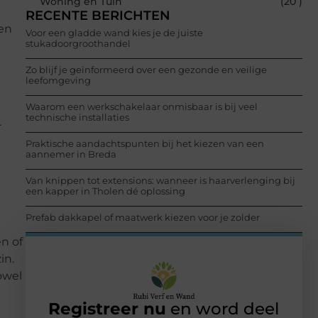
Woning en Tuin
(20 )
RECENTE BERICHTEN
en
Voor een gladde wand kies je de juiste
stukadoorgroothandel
Zo blijf je geïnformeerd over een gezonde en veilige
leefomgeving
Waarom een werkschakelaar onmisbaar is bij veel
technische installaties
r
Praktische aandachtspunten bij het kiezen van een
aannemer in Breda
Van knippen tot extensions: wanneer is haarverlenging bij
een kapper in Tholen dé oplossing
Prefab dakkapel of maatwerk kiezen voor je zolder
n of
in.
owel
Registreer nu
en word deel