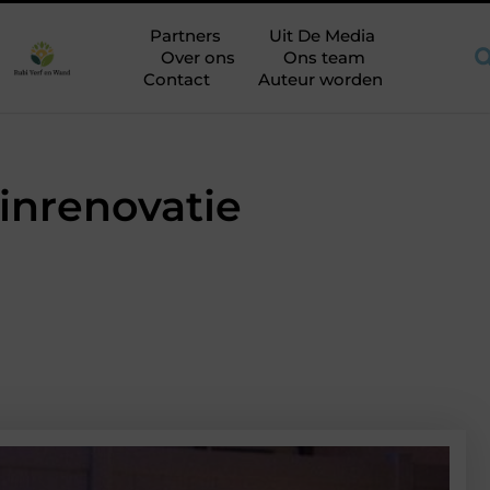
 aandachtspunten bij het kiezen van een aannemer in Breda
Va
Partners
Uit De Media
Over ons
Ons team
Contact
Auteur worden
inrenovatie