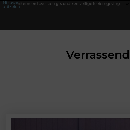
Nieuwe
 over een gezonde en veilige leefomgeving
Waarom een werkschak
artikelen
Verrassend