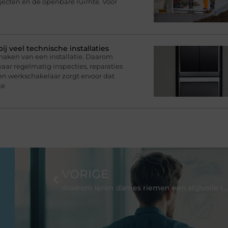
ecten en de openbare ruimte. Voor
 veel technische installaties
maken van een installatie. Daarom
ar regelmatig inspecties, reparaties
 werkschakelaar zorgt ervoor dat
ke
VORIGE
Waarom leren dames riemen een stijlvolle toevoeging