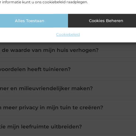
 informatie kunt u ons cookiebeleid raadplegen.
Alles Toestaan
Cookies Beheren
Cookiebeleid
e de waarde van mijn huis verhogen?
oordelen heeft tuinieren?
mer en milieuvriendelijker maken?
 meer privacy in mijn tuin te creëren?
ie mijn leefruimte uitbreiden?