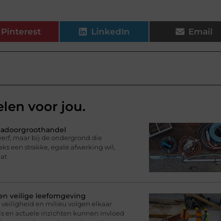
Pinterest
LinkedIn
Email
elen voor jou.
ukadoorgroothandel
erf, maar bij de ondergrond die
ks een strakke, egale afwerking wil,
dat
 en veilige leefomgeving
veiligheid en milieu volgen elkaar
s en actuele inzichten kunnen invloed