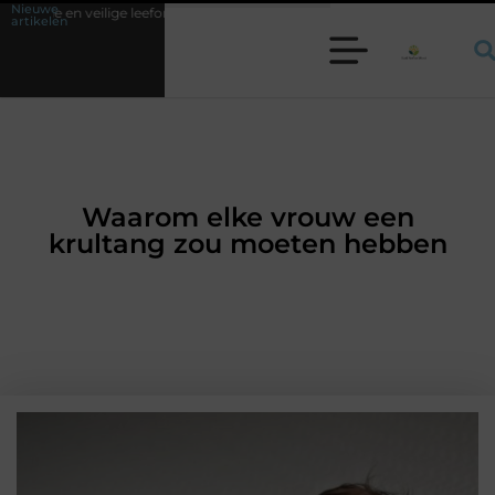
Nieuwe
eefomgeving
Waarom een werkschakelaar onmisbaar is bij veel technisc
artikelen
Waarom elke vrouw een
krultang zou moeten hebben
WINKELEN