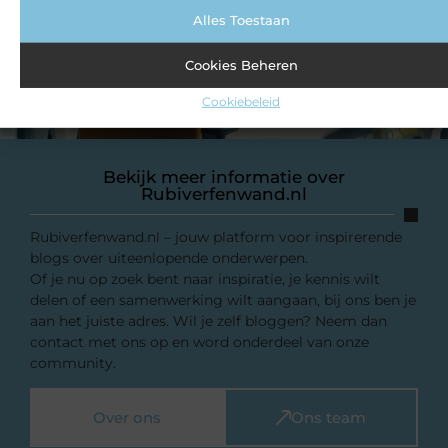
Alles Toestaan
Cookies Beheren
Cookiebeleid
Bekijk meer informatie over
Rubiverfenwand.nl
Rubiverfenwand.nl – jouw platform voor inspirerende
blogs over uiteenlopende onderwerpen.
Of je nu op zoek bent naar inspiratie, je kennis wilt
delen of een samenwerking wilt aangaan, bij ons ben je
aan het juiste adres. Wil je zelf bloggen? Neem dan
contact met ons op en word onderdeel van onze
community.
Over ons
Ons team