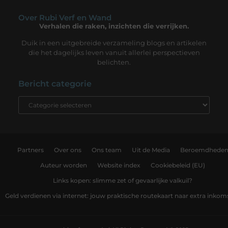
Over Rubi Verf en Wand
Verhalen die raken, inzichten die verrijken.
Duik in een uitgebreide verzameling blogs en artikelen
die het dagelijks leven vanuit allerlei perspectieven
belichten.
Bericht categorie
Partners
Over ons
Ons team
Uit de Media
Beroemdhede
Auteur worden
Website index
Cookiebeleid (EU)
Links kopen: slimme zet of gevaarlijke valkuil?
Geld verdienen via internet: jouw praktische routekaart naar extra inkom