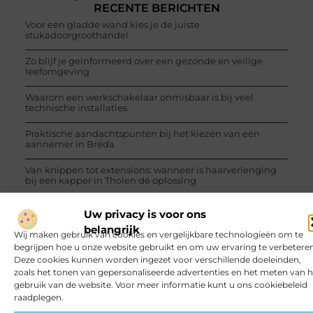
RECENTE BERICHTEN
Voor een gladde wand kies je de juiste
stukadoorgroothandel
Zo blijf je geïnformeerd over een gezonde en veilige
leefomgeving
Waarom een werkschakelaar onmisbaar is bij veel
technische installaties
Praktische aandachtspunten bij het kiezen van een
aannemer in Breda
Van knippen tot extensions: wanneer is haarverlenging
bij een kapper in Tholen dé oplossing
Prefab dakkapel of maatwerk kiezen voor je zolder
Uw privacy is voor ons
belangrijk
Wij maken gebruik van cookies en vergelijkbare technologieën om te
begrijpen hoe u onze website gebruikt en om uw ervaring te verbeteren
Deze cookies kunnen worden ingezet voor verschillende doeleinden,
zoals het tonen van gepersonaliseerde advertenties en het meten van h
gebruik van de website. Voor meer informatie kunt u ons cookiebeleid
VORIGE
VOLGENDE
raadplegen.
Tips voor een interieur make-over
Goedkoop tanken in Hardenberg – Waar kun je dat doen?