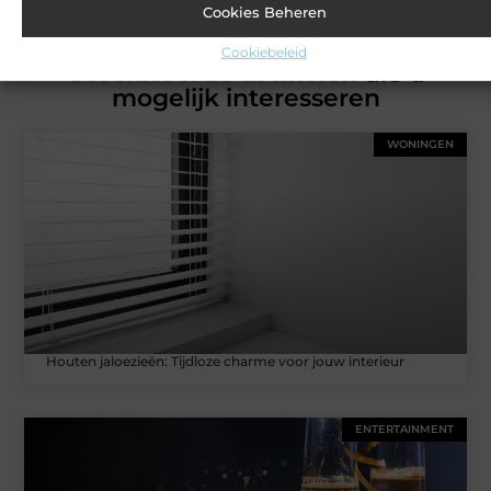
Cookies Beheren
Cookiebeleid
Gerelateerde artikelen
die u
mogelijk interesseren
WONINGEN
Houten jaloezieën: Tijdloze charme voor jouw interieur
ENTERTAINMENT