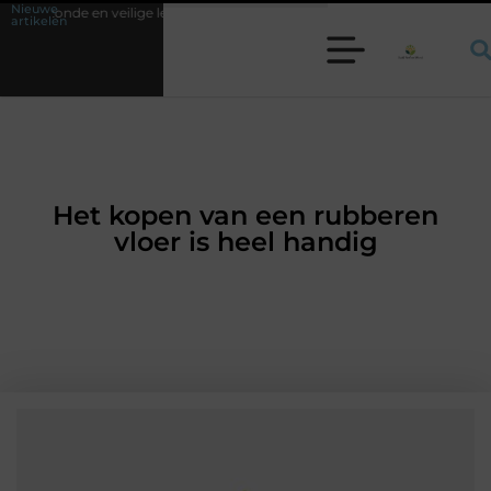
Nieuwe
ige leefomgeving
Waarom een werkschakelaar onmisbaar is bij veel tec
artikelen
Het kopen van een rubberen
vloer is heel handig
HUISHOUDELIJK