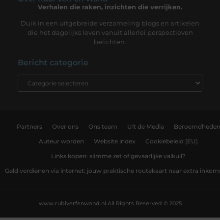
Verhalen die raken, inzichten die verrijken.
Duik in een uitgebreide verzameling blogs en artikelen
die het dagelijks leven vanuit allerlei perspectieven
belichten.
Bericht categorie
Partners
Over ons
Ons team
Uit de Media
Beroemdhede
Auteur worden
Website index
Cookiebeleid (EU)
Links kopen: slimme zet of gevaarlijke valkuil?
Geld verdienen via internet: jouw praktische routekaart naar extra inkom
www.rubiverfenwand.nl.
All Rights Reserved © 2025