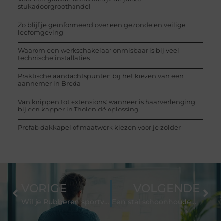
stukadoorgroothandel
Zo blijf je geïnformeerd over een gezonde en veilige
leefomgeving
Waarom een werkschakelaar onmisbaar is bij veel
technische installaties
Praktische aandachtspunten bij het kiezen van een
aannemer in Breda
Van knippen tot extensions: wanneer is haarverlenging
bij een kapper in Tholen dé oplossing
Prefab dakkapel of maatwerk kiezen voor je zolder
VORIGE
VOLGENDE
Wil je Rubberen sportvloer aanleggen?
Een stal schoonhouden met een rubberen stalmat