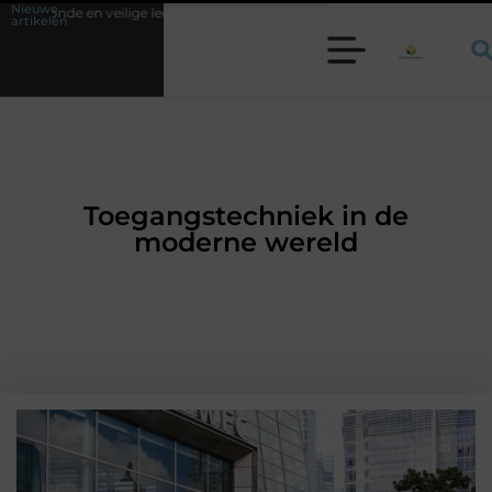
Nieuwe
lige leefomgeving
Waarom een werkschakelaar onmisbaar is bij veel te
artikelen
Toegangstechniek in de
moderne wereld
ZAKELIJKE DIENSTVERLENING