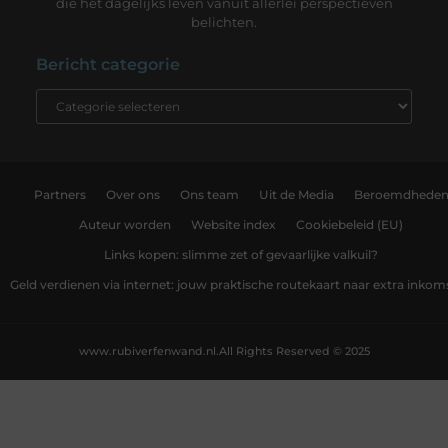
die het dagelijks leven vanuit allerlei perspectieven
belichten.
Bericht categorie
Partners
Over ons
Ons team
Uit de Media
Beroemdhede
Auteur worden
Website index
Cookiebeleid (EU)
Links kopen: slimme zet of gevaarlijke valkuil?
Geld verdienen via internet: jouw praktische routekaart naar extra inkom
www.rubiverfenwand.nl.
All Rights Reserved © 2025