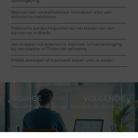
leefomgeving
Waarom een werkschakelaar onmisbaar is bij veel
technische installaties
Praktische aandachtspunten bij het kiezen van een
aannemer in Breda
Van knippen tot extensions: wanneer is haarverlenging
bij een kapper in Tholen dé oplossing
Prefab dakkapel of maatwerk kiezen voor je zolder
VORIGE
VOLGENDE
Bouwschadeherstel voor u als particulier of bedrijf
Wolterink BV: Dé keuze voor stijlvolle woonkamer vloertegels