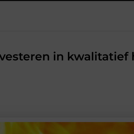
chakelaar onmisbaar is bij veel technische installaties
Prakti
esteren in kwalitatief
WONING EN TUIN