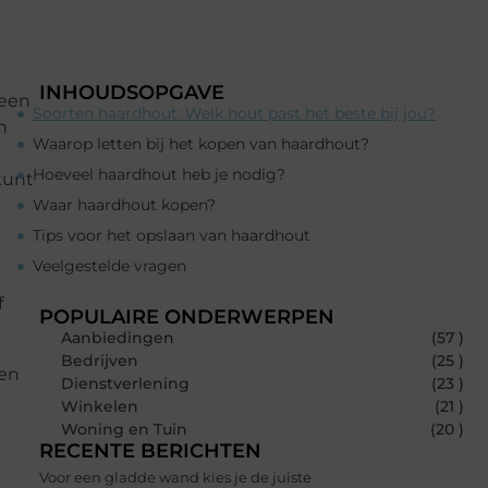
INHOUDSOPGAVE
leen
Soorten haardhout: Welk hout past het beste bij jou?
n
Waarop letten bij het kopen van haardhout?
Hoeveel haardhout heb je nodig?
kunt
Waar haardhout kopen?
Tips voor het opslaan van haardhout
Veelgestelde vragen
f
POPULAIRE ONDERWERPEN
Aanbiedingen
(57 )
Bedrijven
(25 )
 en
Dienstverlening
(23 )
Winkelen
(21 )
Woning en Tuin
(20 )
RECENTE BERICHTEN
Voor een gladde wand kies je de juiste