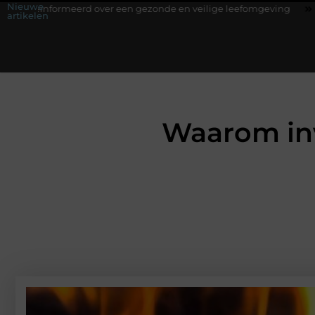
Nieuwe
meerd over een gezonde en veilige leefomgeving
Waarom een werks
artikelen
Waarom inv