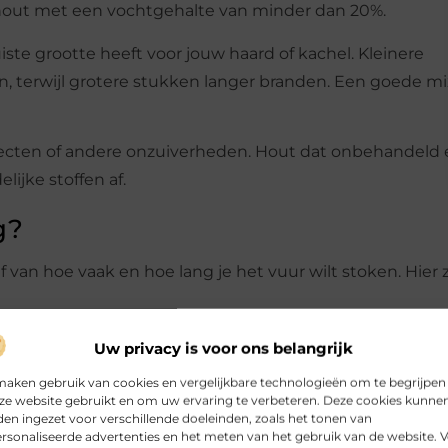
 hout met een vochtgehalte van minder dan 20%.
iste grootte heeft voor jouw haard of kachel. Kleinere
n, terwijl grotere stukken langer branden. Een goede mi
ecten of andere onzuiverheden. Hout dat onbehandeld 
lijke stoffen af.
g?
van hoe vaak en hoe lang je het vuur wilt stoken. Hier z
als een keer per week of alleen in het weekend, is 1 tot 
Uw privacy is voor ons belangrijk
maken gebruik van cookies en vergelijkbare technologieën om te begrijpen
ze website gebruikt en om uw ervaring te verbeteren. Deze cookies kunne
meerdere keren per week) kun je rekenen op 3 tot 4 ku
en ingezet voor verschillende doeleinden, zoals het tonen van
rsonaliseerde advertenties en het meten van het gebruik van de website. 