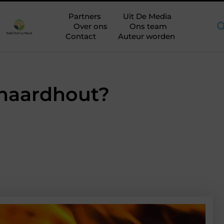
sche aandachtspunten bij het kiezen van een aannemer in Breda
Partners
Uit De Media
Over ons
Ons team
Contact
Auteur worden
 haardhout?