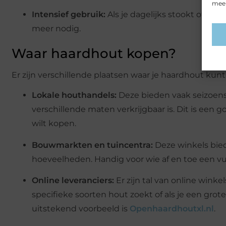
meer
Intensief gebruik:
Als je dagelijks stookt of de 
meer nodig.
Waar haardhout kopen?
Er zijn verschillende plaatsen waar je haardhout kun
Lokale houthandels:
Deze bieden vaak seizoens
verschillende maten verkrijgbaar is. Dit is een 
wilt kopen.
Bouwmarkten en tuincentra:
Deze winkels bied
hoeveelheden. Handig voor wie af en toe een vuu
Online leveranciers:
Er zijn tal van online winke
specifieke soorten hout zoekt of als je een grot
uitstekend voorbeeld is
Openhaardhoutxl.nl
.