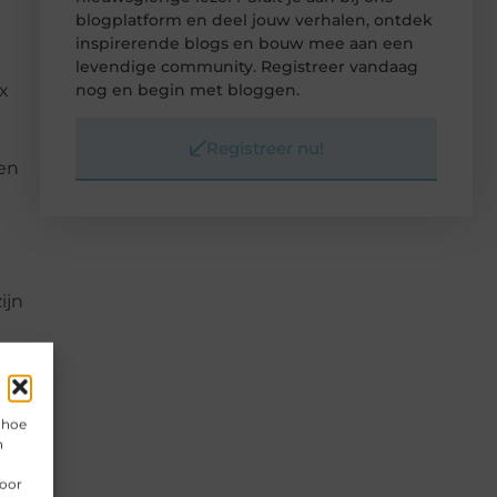
blogplatform en deel jouw verhalen, ontdek
inspirerende blogs en bouw mee aan een
levendige community. Registreer vandaag
x
nog en begin met bloggen.
Registreer nu!
en
ijn
2
 hoe
n
ub
Voor