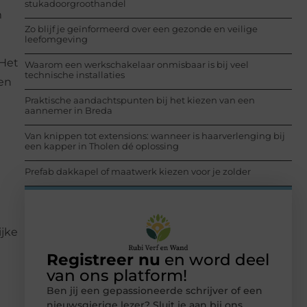
stukadoorgroothandel
m
Zo blijf je geïnformeerd over een gezonde en veilige
leefomgeving
 Het
Waarom een werkschakelaar onmisbaar is bij veel
technische installaties
en
Praktische aandachtspunten bij het kiezen van een
aannemer in Breda
Van knippen tot extensions: wanneer is haarverlenging bij
een kapper in Tholen dé oplossing
Prefab dakkapel of maatwerk kiezen voor je zolder
ijke
Registreer nu
en word deel
van ons platform!
Ben jij een gepassioneerde schrijver of een
nieuwsgierige lezer? Sluit je aan bij ons