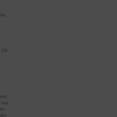
ier
.
 Dit
ort,
 toe
ben
iste