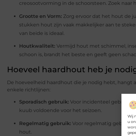
creosootvorming in de schoorsteen. Zoek naar
Grootte en Vorm:
Zorg ervoor dat het hout de ju
stukken hout zijn vaak makkelijker aan te steke
van beide is ideaal.
Houtkwaliteit:
Vermijd hout met schimmel, ins
schoon is, brandt het beste en geeft geen schade
Hoeveel haardhout heb je nodi
De hoeveelheid haardhout die je nodig hebt, hangt af 
enkele richtlijnen:
Sporadisch gebruik:
Voor incidenteel gebruik, zo
kuub voldoende voor het seizoen.
Wij 
u on
Regelmatig gebruik:
Voor regelmatig gebruik (
word
hout.
gepe