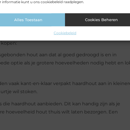
 informatie kunt u ons cookiebeleid raadplegen.
haard als primaire warmtebron gebruikt, heb je 5 tot 7 ku
Alles Toestaan
Cookies Beheren
Cookiebeleid
t kopen:
gebonden hout aan dat al goed gedroogd is en in
goede optie als je grotere hoeveelheden nodig hebt en lo
en vaak kant-en-klaar verpakt haardhout aan in kleiner
rtje wil stoken.
ls die haardhout aanbieden. Dit kan handig zijn als je
ere hoeveelheid hout thuis wilt laten bezorgen. Een