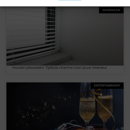
WONINGEN
Houten jaloezieën: Tijdloze charme voor jouw interieur
ENTERTAINMENT