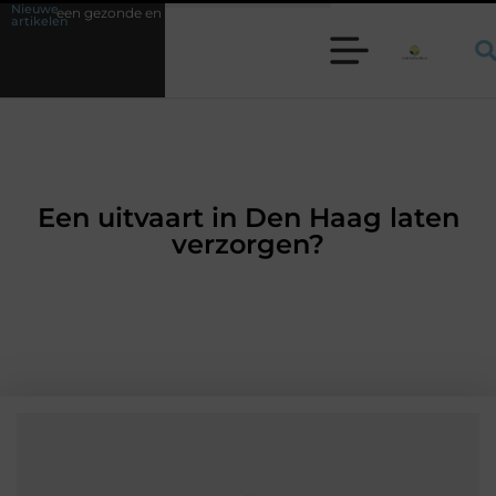
Nieuwe
 en veilige leefomgeving
Waarom een werkschakelaar onmisbaar is bij 
artikelen
Een uitvaart in Den Haag laten
verzorgen?
GEZONDHEID