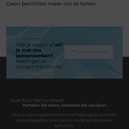
Geen berichten meer om te tonen
Heb je vragen of
wil
je met ons
Neem contact op
samenwerken?
Neem gerust
contact met ons op!
Over Rubi Verf en Wand
Verhalen die raken, inzichten die verrijken.
Duik in een uitgebreide verzameling blogs en artikelen
die het dagelijks leven vanuit allerlei perspectieven
belichten.