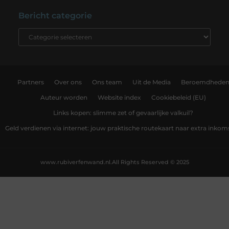
Bericht categorie
Partners
Over ons
Ons team
Uit de Media
Beroemdhede
Auteur worden
Website index
Cookiebeleid (EU)
Links kopen: slimme zet of gevaarlijke valkuil?
Geld verdienen via internet: jouw praktische routekaart naar extra inkom
www.rubiverfenwand.nl.
All Rights Reserved © 2025