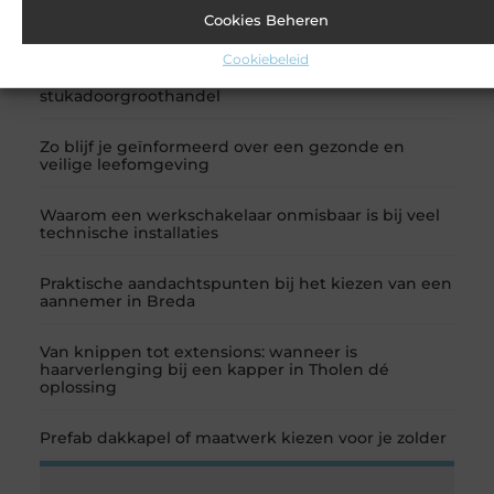
komen
Cookies Beheren
RECENTE BERICHTEN
Cookiebeleid
Voor een gladde wand kies je de juiste
stukadoorgroothandel
Zo blijf je geïnformeerd over een gezonde en
veilige leefomgeving
Waarom een werkschakelaar onmisbaar is bij veel
technische installaties
Praktische aandachtspunten bij het kiezen van een
aannemer in Breda
Van knippen tot extensions: wanneer is
haarverlenging bij een kapper in Tholen dé
oplossing
Prefab dakkapel of maatwerk kiezen voor je zolder