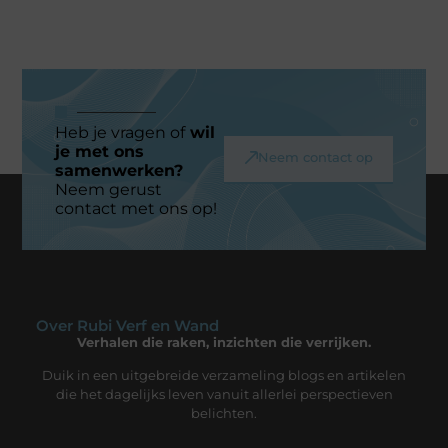
Heb je vragen of
wil
je met ons
Neem contact op
samenwerken?
Neem gerust
contact met ons op!
Over Rubi Verf en Wand
Verhalen die raken, inzichten die verrijken.
Duik in een uitgebreide verzameling blogs en artikelen
die het dagelijks leven vanuit allerlei perspectieven
belichten.