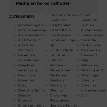
Media
en beroemdheden
Eten en drinken
Sport
CATEGORIEËN
Financieel
Telefonie
Aanbiedingen
Geschenken
Tuin en
Afvalverwerking
Gezondheid
buitenleven
Alarmsysteem
Groothandel
Tweewielers
Architectuur
Hobby en vrije
Vakantie
Auto's en
tijd
Verbouwen
Motoren
Huishoudelijk
Vervoer en
Banen en
Industrie
transport
opleidingen
Internet
Wijn
Beauty en
Kinderen
Winkelen
verzorging
Management
Woning en Tui
Bedrijven
Marketing
Woningen
Bloemen
Meubels
Zakelijk
Blog
Mode en
Zakelijke
Dienstverlening
Kleding
dienstverleni
Dieren
Onderwijs
Zorg
Energie
Particuliere
Entertainment
dienstverlening