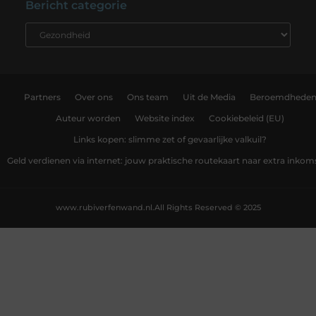
Bericht categorie
Partners
Over ons
Ons team
Uit de Media
Beroemdhede
Auteur worden
Website index
Cookiebeleid (EU)
Links kopen: slimme zet of gevaarlijke valkuil?
Geld verdienen via internet: jouw praktische routekaart naar extra inkom
www.rubiverfenwand.nl.
All Rights Reserved © 2025