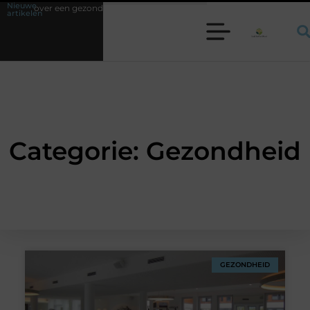
Nieuwe
 over een gezonde en veilige leefomgeving
Waarom een werkschakelaar 
artikelen
Categorie: Gezondheid
GEZONDHEID