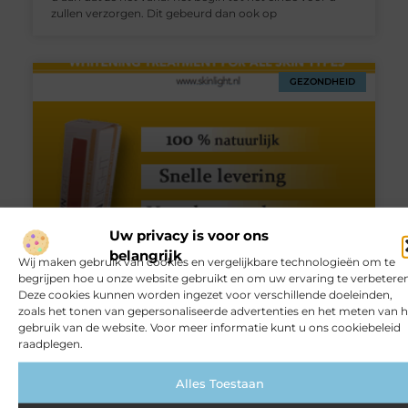
zullen verzorgen. Dit gebeurd dan ook op
GEZONDHEID
Uw privacy is voor ons
belangrijk
Zo kom je af van melasma en overtollig pigment |
Wij maken gebruik van cookies en vergelijkbare technologieën om te
Skin light
begrijpen hoe u onze website gebruikt en om uw ervaring te verbeteren
Deze cookies kunnen worden ingezet voor verschillende doeleinden,
Melasma, velen mensen zullen misschien niet weten
zoals het tonen van gepersonaliseerde advertenties en het meten van h
wat dit inhoudt maar het kan een zeer vervelende
gebruik van de website. Voor meer informatie kunt u ons cookiebeleid
huidaandoening zijn bij zwangere vrouwen. Het
raadplegen.
zwangerschapsmasker, een andere naam voor
melasma, is een onschuldige huidaandoening bij
Alles Toestaan
vrouwen die zwanger zijn en meestal in hun tweede of
derde trimester zitten. Vervelende bruine vlekken