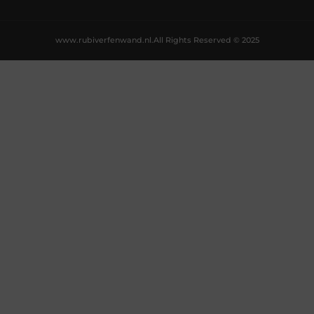
www.rubiverfenwand.nl.
All Rights Reserved © 2025