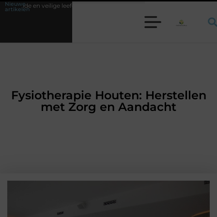
Nieuwe
leefomgeving
Waarom een werkschakelaar onmisbaar is bij veel technis
artikelen
Fysiotherapie Houten: Herstellen
met Zorg en Aandacht
GEZONDHEID