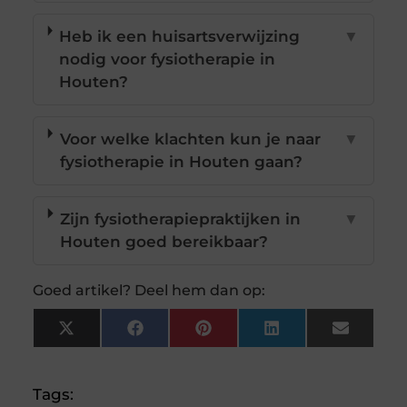
Heb ik een huisartsverwijzing
▼
nodig voor fysiotherapie in
Houten?
Voor welke klachten kun je naar
▼
fysiotherapie in Houten gaan?
Zijn fysiotherapiepraktijken in
▼
Houten goed bereikbaar?
Goed artikel? Deel hem dan op:
X
Facebook
Pinterest
LinkedIn
Email
(Twitter)
Tags: