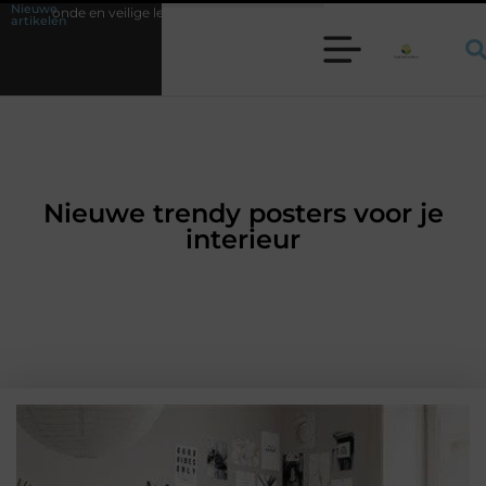
Nieuwe
eilige leefomgeving
Waarom een werkschakelaar onmisbaar is bij veel 
artikelen
Nieuwe trendy posters voor je
interieur
WONING EN TUIN