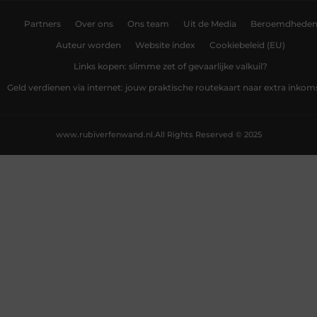
Partners
Over ons
Ons team
Uit de Media
Beroemdhede
Auteur worden
Website index
Cookiebeleid (EU)
Links kopen: slimme zet of gevaarlijke valkuil?
Geld verdienen via internet: jouw praktische routekaart naar extra inkom
www.rubiverfenwand.nl.
All Rights Reserved © 2025