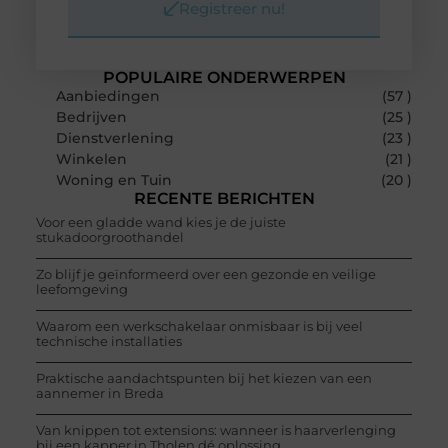
Registreer nu!
POPULAIRE ONDERWERPEN
Aanbiedingen
(57 )
Bedrijven
(25 )
Dienstverlening
(23 )
Winkelen
(21 )
Woning en Tuin
(20 )
RECENTE BERICHTEN
Voor een gladde wand kies je de juiste
stukadoorgroothandel
Zo blijf je geïnformeerd over een gezonde en veilige
leefomgeving
Waarom een werkschakelaar onmisbaar is bij veel
technische installaties
Praktische aandachtspunten bij het kiezen van een
aannemer in Breda
Van knippen tot extensions: wanneer is haarverlenging
bij een kapper in Tholen dé oplossing