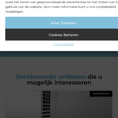
zoals het tonen van gepersonaliseerde advertenties en het meten van h
Of je nu op zoek bent naar inspiratie, je kennis wilt
gebruik van de website. Voor meer informatie kunt u ons cookiebeleid
delen of een samenwerking wilt aangaan, bij ons ben je
raadplegen.
aan het juiste adres. Wil je zelf bloggen? Neem dan
contact met ons op en word onderdeel van onze
Alles Toestaan
community.
Cookies Beheren
Over ons
Ons team
Cookiebeleid
Gerelateerde artikelen
die u
mogelijk interesseren
WONINGEN