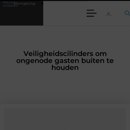
Nieuwe
ing
Waarom een werkschakelaar onmisbaar is bij veel technische insta
artikelen
Veiligheidscilinders om
ongenode gasten buiten te
houden
WONING EN TUIN