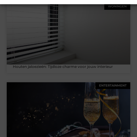
WONINGEN
Houten jaloezieën: Tijdloze charme voor jouw interieur
ENTERTAINMENT