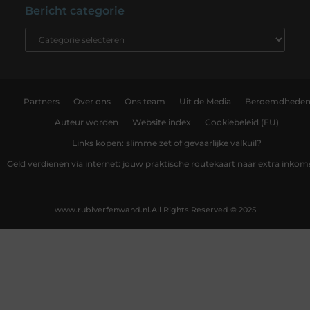
Bericht categorie
Partners
Over ons
Ons team
Uit de Media
Beroemdhede
Auteur worden
Website index
Cookiebeleid (EU)
Links kopen: slimme zet of gevaarlijke valkuil?
Geld verdienen via internet: jouw praktische routekaart naar extra inkom
www.rubiverfenwand.nl.
All Rights Reserved © 2025