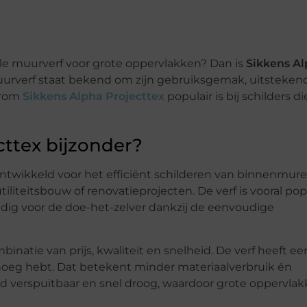
ele muurverf voor grote oppervlakken? Dan is
Sikkens A
rverf staat bekend om zijn gebruiksgemak, uitsteken
arom
Sikkens Alpha Projecttex
populair is bij schilders di
ttex bijzonder?
 ontwikkeld voor het efficiënt schilderen van binnenmur
liteitsbouw of renovatieprojecten. De verf is vooral pop
ndig voor de doe-het-zelver dankzij de eenvoudige
inatie van prijs, kwaliteit en snelheid. De verf heeft ee
enoeg hebt. Dat betekent minder materiaalverbruik én
goed verspuitbaar en snel droog, waardoor grote oppervla