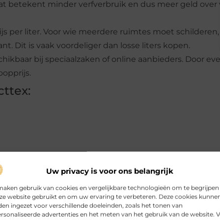
 Dat betekent minder verfverbruik en dus meer geld over
s per liter. Voor wie meerdere ruimtes moet schilderen, 
nt. Dit is vaak voordeliger dan losse liters kopen.
schikbaar bij speciaalzaken of online aanbieders. Door ev
oopprijs.
ttex:
r vierkante meter
Uw privacy is voor ons belangrijk
en:
maken gebruik van cookies en vergelijkbare technologieën om te begrijpen
ze website gebruikt en om uw ervaring te verbeteren. Deze cookies kunne
en ingezet voor verschillende doeleinden, zoals het tonen van
rs
rsonaliseerde advertenties en het meten van het gebruik van de website. 