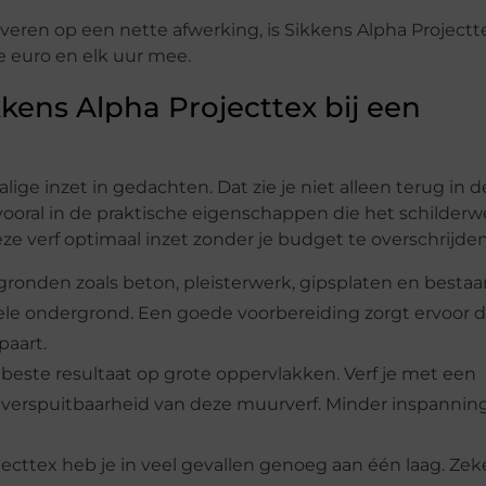
everen op een nette afwerking, is Sikkens Alpha Projectt
ke euro en elk uur mee.
kkens Alpha Projecttex bij een
ge inzet in gedachten. Dat zie je niet alleen terug in d
 vooral in de praktische eigenschappen die het schilderw
ze verf optimaal inzet zonder je budget te overschrijden
rgronden zoals beton, pleisterwerk, gipsplaten en besta
ele ondergrond. Een goede voorbereiding zorgt ervoor d
paart.
 beste resultaat op grote oppervlakken. Verf je met een
 verspuitbaarheid van deze muurverf. Minder inspanning
ecttex heb je in veel gevallen genoeg aan één laag. Zek