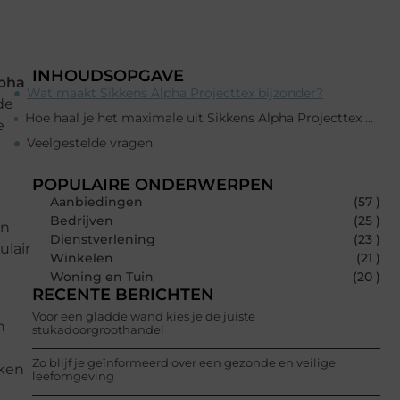
INHOUDSOPGAVE
lpha
Wat maakt Sikkens Alpha Projecttex bijzonder?
de
Hoe haal je het maximale uit Sikkens Alpha Projecttex bij een beperkt budget?
e
Veelgestelde vragen
POPULAIRE ONDERWERPEN
Aanbiedingen
(57 )
Bedrijven
(25 )
en
Dienstverlening
(23 )
ulair
Winkelen
(21 )
Woning en Tuin
(20 )
RECENTE BERICHTEN
Voor een gladde wand kies je de juiste
n
stukadoorgroothandel
Zo blijf je geïnformeerd over een gezonde en veilige
kken
leefomgeving