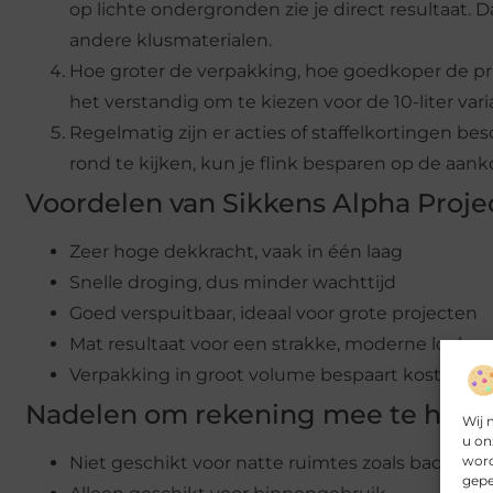
op lichte ondergronden zie je direct resultaat.
andere klusmaterialen.
Hoe groter de verpakking, hoe goedkoper de prij
het verstandig om te kiezen voor de 10-liter varia
Regelmatig zijn er acties of staffelkortingen be
rond te kijken, kun je flink besparen op de aank
Voordelen van Sikkens Alpha Projec
Zeer hoge dekkracht, vaak in één laag
Snelle droging, dus minder wachttijd
Goed verspuitbaar, ideaal voor grote projecten
Mat resultaat voor een strakke, moderne look
Verpakking in groot volume bespaart kosten pe
Nadelen om rekening mee te houd
Wij 
u on
word
Niet geschikt voor natte ruimtes zoals badkame
gepe