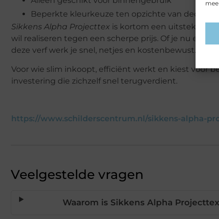
Alleen geschikt voor binnengebruik
meer
Beperkte kleurkeuze ten opzichte van decorati
Sikkens Alpha Projecttex
is kortom een uitstekende 
wil realiseren tegen een scherpe prijs. Of je nu een
deze verf werk je snel, netjes en kostenbewust.
Voor wie slim inkoopt, efficiënt werkt en kiest voor 
investering die zichzelf snel terugverdient.
https://www.schilderscentrum.nl/sikkens-alpha-pro
Veelgestelde vragen
Waarom is Sikkens Alpha Projectte