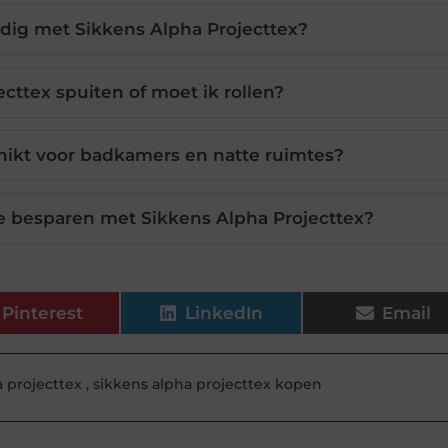
odig met Sikkens Alpha Projecttex?
cttex spuiten of moet ik rollen?
chikt voor badkamers en natte ruimtes?
e besparen met Sikkens Alpha Projecttex?
Pinterest
LinkedIn
Email
a projecttex
,
sikkens alpha projecttex kopen