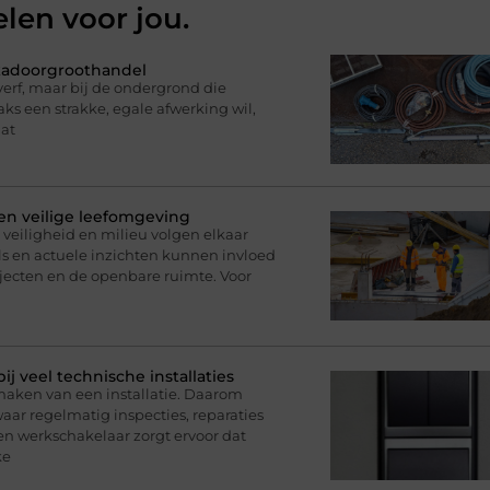
elen voor jou.
ukadoorgroothandel
erf, maar bij de ondergrond die
ks een strakke, egale afwerking wil,
dat
 en veilige leefomgeving
veiligheid en milieu volgen elkaar
s en actuele inzichten kunnen invloed
ecten en de openbare ruimte. Voor
 veel technische installaties
maken van een installatie. Daarom
ar regelmatig inspecties, reparaties
 werkschakelaar zorgt ervoor dat
ke