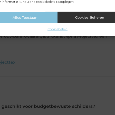
 informatie kunt u ons cookiebeleid raadplegen.
eve verven
keuze voor iedereen die professioneel ogend schilderw
Alles Toestaan
Cookies Beheren
 woning renoveert of een nieuwbouwproject oplevert, met
Cookiebeleid
betrouwbare kwaliteit, is Sikkens Alpha Projecttex een
jecttex
x geschikt voor budgetbewuste schilders?