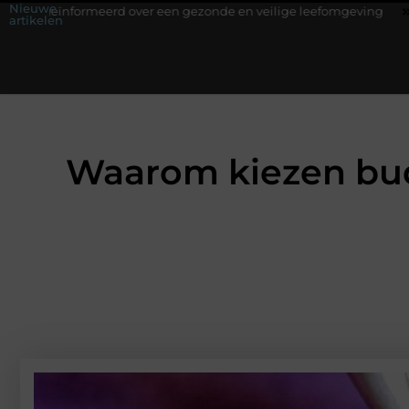
Nieuwe
rd over een gezonde en veilige leefomgeving
Waarom een werksch
artikelen
Waarom kiezen bud