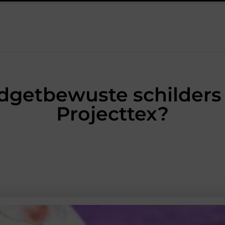
akelaar onmisbaar is bij veel technische installaties
Praktisc
getbewuste schilders 
Projecttex?
BEDRIJVEN