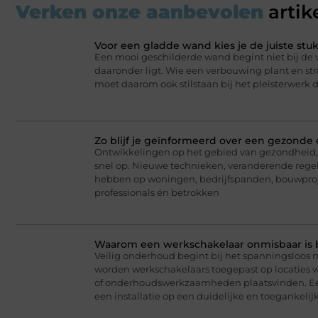
Verken onze aanbevolen
artik
Voor een gladde wand kies je de juiste st
Een mooi geschilderde wand begint niet bij de v
daaronder ligt. Wie een verbouwing plant en stra
moet daarom ook stilstaan bij het pleisterwerk 
Zo blijf je geïnformeerd over een gezonde
Ontwikkelingen op het gebied van gezondheid, 
snel op. Nieuwe technieken, veranderende regel
hebben op woningen, bedrijfspanden, bouwproj
professionals én betrokken
Waarom een werkschakelaar onmisbaar is bij
Veilig onderhoud begint bij het spanningsloos 
worden werkschakelaars toegepast op locaties wa
of onderhoudswerkzaamheden plaatsvinden. Een
een installatie op een duidelijke en toegankelij