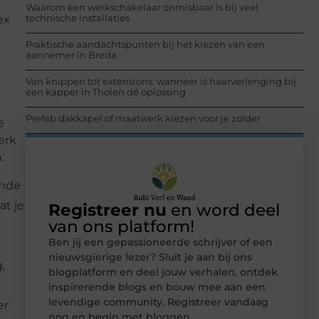
Waarom een werkschakelaar onmisbaar is bij veel
technische installaties
ex
Praktische aandachtspunten bij het kiezen van een
aannemer in Breda
Van knippen tot extensions: wanneer is haarverlenging bij
een kapper in Tholen dé oplossing
Prefab dakkapel of maatwerk kiezen voor je zolder
e
erk
:
ande
at je
Registreer nu
en word deel
van ons platform!
Ben jij een gepassioneerde schrijver of een
nieuwsgierige lezer? Sluit je aan bij ons
,
blogplatform en deel jouw verhalen, ontdek
inspirerende blogs en bouw mee aan een
levendige community. Registreer vandaag
er
nog en begin met bloggen.