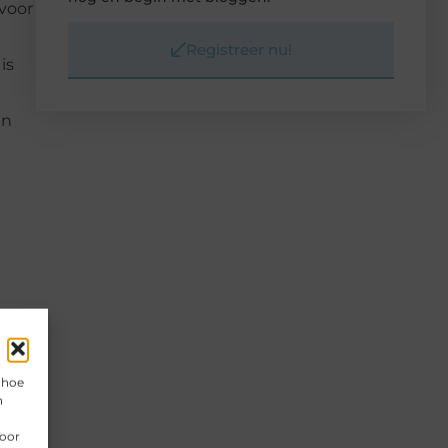
 voor
Registreer nu!
is
en
 hoe
n
Voor