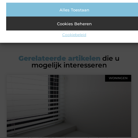
Alles Toestaan
Over ons
Ons team
Cookies Beheren
Cookiebeleid
Gerelateerde artikelen
die u
mogelijk interesseren
WONINGEN