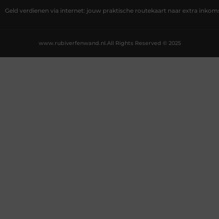
Geld verdienen via internet: jouw praktische routekaart naar extra inkom
www.rubiverfenwand.nl.
All Rights Reserved © 2025