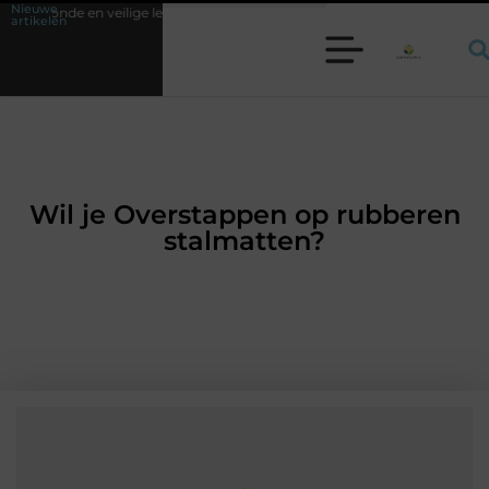
Nieuwe
ge leefomgeving
Waarom een werkschakelaar onmisbaar is bij veel tech
artikelen
Wil je Overstappen op rubberen
stalmatten?
BEDRIJVEN