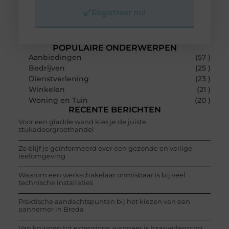
Registreer nu!
POPULAIRE ONDERWERPEN
Aanbiedingen
(57 )
Bedrijven
(25 )
Dienstverlening
(23 )
Winkelen
(21 )
Woning en Tuin
(20 )
RECENTE BERICHTEN
Voor een gladde wand kies je de juiste
stukadoorgroothandel
Zo blijf je geïnformeerd over een gezonde en veilige
leefomgeving
Waarom een werkschakelaar onmisbaar is bij veel
technische installaties
Praktische aandachtspunten bij het kiezen van een
aannemer in Breda
Van knippen tot extensions: wanneer is haarverlenging