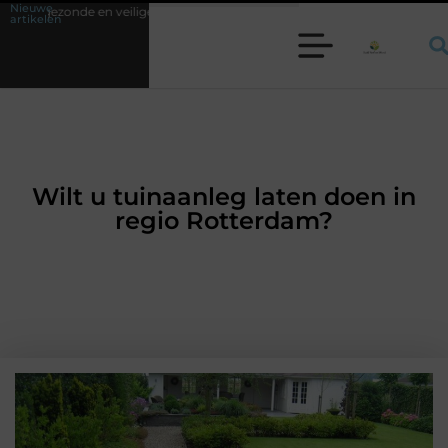
Nieuwe
ilige leefomgeving
Waarom een werkschakelaar onmisbaar is bij veel te
artikelen
Wilt u tuinaanleg laten doen in
regio Rotterdam?
WONING EN TUIN