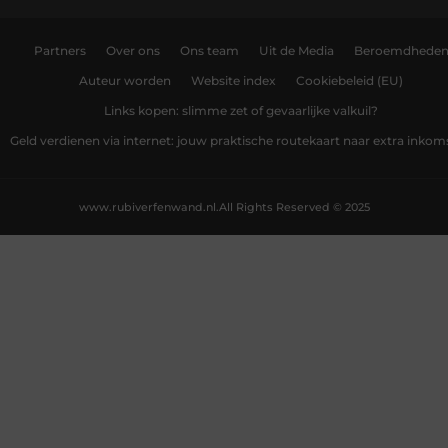
Partners
Over ons
Ons team
Uit de Media
Beroemdhede
Auteur worden
Website index
Cookiebeleid (EU)
Links kopen: slimme zet of gevaarlijke valkuil?
Geld verdienen via internet: jouw praktische routekaart naar extra inkom
www.rubiverfenwand.nl.
All Rights Reserved © 2025