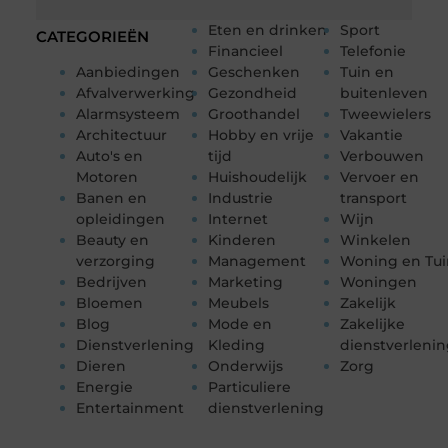
Eten en drinken
Sport
CATEGORIEËN
Financieel
Telefonie
Aanbiedingen
Geschenken
Tuin en
Afvalverwerking
Gezondheid
buitenleven
Alarmsysteem
Groothandel
Tweewielers
Architectuur
Hobby en vrije
Vakantie
Auto's en
tijd
Verbouwen
Motoren
Huishoudelijk
Vervoer en
Banen en
Industrie
transport
opleidingen
Internet
Wijn
Beauty en
Kinderen
Winkelen
verzorging
Management
Woning en Tui
Bedrijven
Marketing
Woningen
Bloemen
Meubels
Zakelijk
Blog
Mode en
Zakelijke
Dienstverlening
Kleding
dienstverleni
Dieren
Onderwijs
Zorg
Energie
Particuliere
Entertainment
dienstverlening