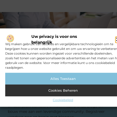
Uw privacy is voor ons
belangrijk
Wij maken gebruik van cookies en vergelijkbare technologieën om te
begrijpen hoe u onze website gebruikt en om uw ervaring te verbeteren
Deze cookies kunnen worden ingezet voor verschillende doeleinden,
zoals het tonen van gepersonaliseerde advertenties en het meten van h
gebruik van de website. Voor meer informatie kunt u ons cookiebeleid
raadplegen.
Alles Toestaan
Registreer nu en word deel van ons
platform!
Cookies Beheren
Ben jij een gepassioneerde schrijver of een
Cookiebeleid
nieuwsgierige lezer? Sluit je aan bij ons blogplatform
en deel jouw verhalen, ontdek inspirerende blogs en
bouw mee aan een levendige community. Registreer
vandaag nog en begin met bloggen.