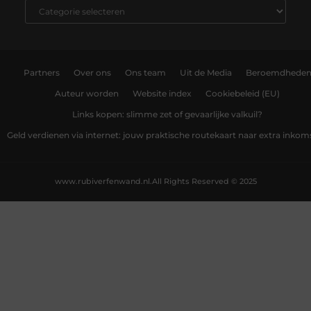
Partners
Over ons
Ons team
Uit de Media
Beroemdhede
Auteur worden
Website index
Cookiebeleid (EU)
Links kopen: slimme zet of gevaarlijke valkuil?
Geld verdienen via internet: jouw praktische routekaart naar extra inkom
www.rubiverfenwand.nl.
All Rights Reserved © 2025