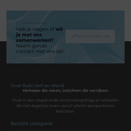
Heb je vragen of
wil
je met ons
Neem contact op
samenwerken?
Neem gerust
contact met ons op!
Over Rubi Verf en Wand
Verhalen die raken, inzichten die verrijken.
Duik in een uitgebreide verzameling blogs en artikelen
die het dagelijks leven vanuit allerlei perspectieven
belichten.
Bericht categorie