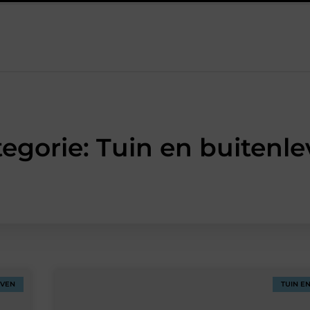
rom een werkschakelaar onmisbaar is bij veel technische installatie
egorie: Tuin en buitenl
EVEN
TUIN E