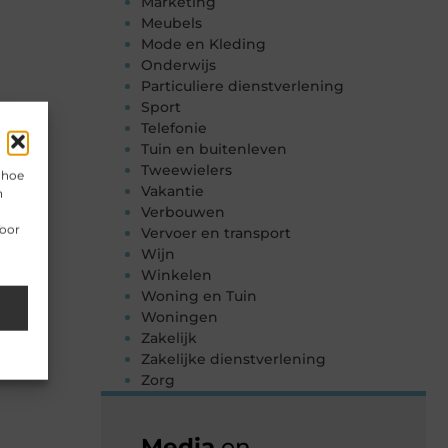
Marketing
Meubels
Mode en Kleding
Onderwijs
Particuliere dienstverlening
Sport
Telefonie
Tuin en buitenleven
Tweewielers
 hoe
Vakantie
n
Verbouwen
Voor
Vervoer en transport
Wijn
Winkelen
Woning en Tuin
Woningen
Zakelijk
Zakelijke dienstverlening
Zorg
Media
en