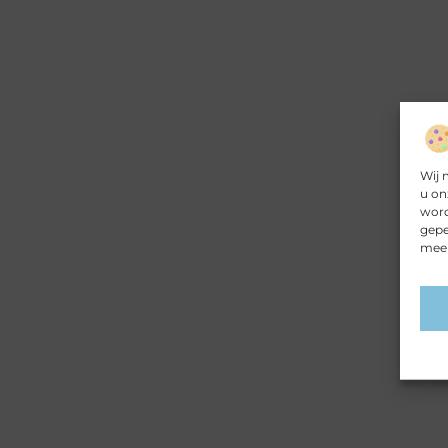
Wij 
u on
word
gepe
meer