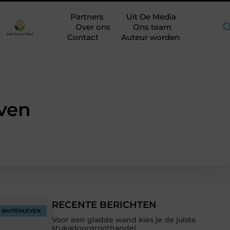
s
Praktische aandachtspunten bij het kiezen van een aannemer
Partners
Uit De Media
Over ons
Ons team
Contact
Auteur worden
even
RECENTE BERICHTEN
N BUITENLEVEN
Voor een gladde wand kies je de juiste
stukadoorgroothandel