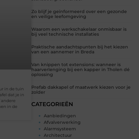
Zo blijf je geïnformeerd over een gezonde
en veilige leefomgeving
Waarom een werkschakelaar onmisbaar is
bij veel technische installaties
Praktische aandachtspunten bij het kiezen
van een aannemer in Breda
Van knippen tot extensions: wanneer is
haarverlenging bij een kapper in Tholen dé
oplossing
Prefab dakkapel of maatwerk kiezen voor je
ur in de tuin
zolder
fel dat je in
f andere
CATEGORIEËN
en in de
Aanbiedingen
Afvalverwerking
Alarmsysteem
Architectuur