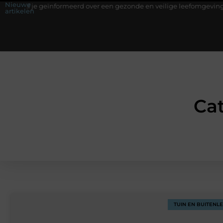
Nieuwe
f je geïnformeerd over een gezonde en veilige leefomgeving
Waa
artikelen
Cat
TUIN EN BUITENL