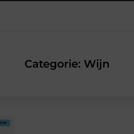
rom een werkschakelaar onmisbaar is bij veel technische installati
Categorie: Wijn
WIJN