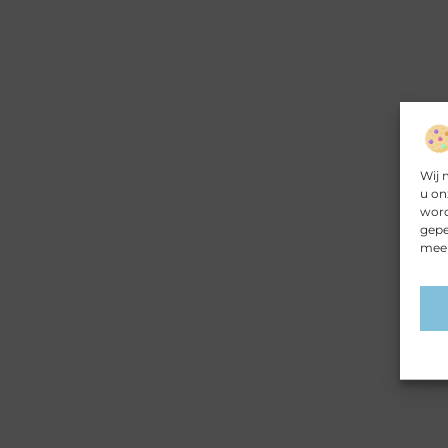
Wij 
u on
word
gepe
meer