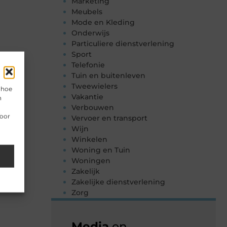
Marketing
Meubels
Mode en Kleding
Onderwijs
Particuliere dienstverlening
Sport
Telefonie
Tuin en buitenleven
Tweewielers
 hoe
Vakantie
n
Verbouwen
Voor
Vervoer en transport
Wijn
Winkelen
Woning en Tuin
Woningen
Zakelijk
Zakelijke dienstverlening
Zorg
Media
en