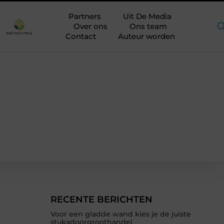
es
Praktische aandachtspunten bij het kiezen van een aanneme
Partners
Uit De Media
Over ons
Ons team
Contact
Auteur worden
RECENTE BERICHTEN
Voor een gladde wand kies je de juiste
stukadoorgroothandel