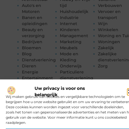
Auto's en
tijd
Verbouwen
Motoren
Huishoudelijk
Vervoer en
Banen en
Industrie
transport
opleidingen
Internet
Wijn
Beauty en
Kinderen
Winkelen
verzorging
Management
Woning en Tui
Bedrijven
Marketing
Woningen
Bloemen
Meubels
Zakelijk
Blog
Mode en
Zakelijke
Dienstverlening
Kleding
dienstverleni
Dieren
Onderwijs
Zorg
Energie
Particuliere
Entertainment
dienstverlening
Uw privacy is voor ons
belangrijk
Wij maken gebruik van cookies en vergelijkbare technologieën om te
begrijpen hoe u onze website gebruikt en om uw ervaring te verbeteren
Deze cookies kunnen worden ingezet voor verschillende doeleinden,
zoals het tonen van gepersonaliseerde advertenties en het meten van h
gebruik van de website. Voor meer informatie kunt u ons cookiebeleid
raadplegen.