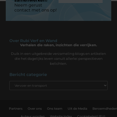
samenwerken?
Neem gerust
contact met ons op!
Over Rubi Verf en Wand
Verhalen die raken, inzichten die verrijken.
Duik in een uitgebreide verzameling blogs en artikelen
die het dagelijks leven vanuit allerlei perspectieven
belichten.
Bericht categorie
Partners
Over ons
Ons team
Uit de Media
Beroemdhede
Auteur worden
Website index
Cookiebeleid (EU)