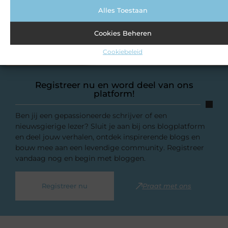
Alles Toestaan
Cookies Beheren
Cookiebeleid
Registreer nu en word deel van ons
platform!
Ben jij een gepassioneerde schrijver of een
nieuwsgierige lezer? Sluit je aan bij ons blogplatform
en deel jouw verhalen, ontdek inspirerende blogs en
bouw mee aan een levendige community. Registreer
vandaag nog en begin met bloggen.
Registreer nu
Praat met ons