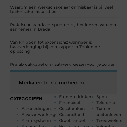
Waarom een werkschakelaar onmisbaar is bij veel
technische installaties
Praktische aandachtspunten bij het kiezen van een
aannemer in Breda
Van knippen tot extensions: wanneer is
haarverlenging bij een kapper in Tholen dé
oplossing
Prefab dakkapel of maatwerk kiezen voor je zolder
Media
en beroemdheden
Eten en drinken
Sport
CATEGORIEËN
Financieel
Telefonie
Aanbiedingen
Geschenken
Tuin en
Afvalverwerking
Gezondheid
buitenleven
Alarmsysteem
Groothandel
Tweewielers
Architectuur
Hobby en vrije
Vakantie